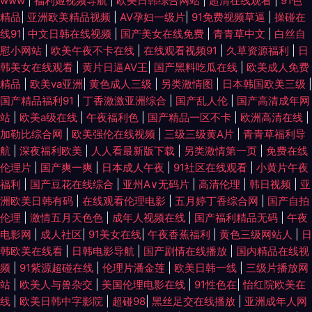
www
|
福利姬视频导航
|
欧美日韩综合网站
|
超清在线观看
|
91色
精品
|
亚洲欧美精品视频
|
AV孕妇一级片
|
91免费视频草逼
|
操碰在
线91
|
中文日韩在线视频
|
国产美女在线免费
|
青青草中文
|
白丝自
慰小网站
|
欧美午夜不卡在线
|
在线观看视频91
|
久草资源福利
|
日
韩美女在线观看
|
黄片日逼AV王
|
国产黑料吃瓜在线
|
欧美成人免费
精品
|
欧美va亚洲
|
黄色成人三级
|
另类激情图
|
日本韩国欧美三级
|
国产精品福利91
|
丁香激激亚洲综合
|
国产乱人伦
|
国产高清成年网
站
|
欧美a级在线
|
午夜福利色
|
国产精品一区不卡
|
欧洲高清在线
|
加勒比综合网
|
欧美强伦在线视频
|
三级三级黄A片
|
青青草福利导
航
|
深夜福利欧美
|
人人看最新版下载
|
另类激情第一页
|
免费在线
伦理片
|
国产爽一爽
|
日本成人午夜
|
91社区在线观看
|
小黄片午夜
福利
|
国产豆花在线综合
|
亚州A∨无码片
|
高清伦理
|
韩日视频
|
亚
洲欧美日韩有码
|
在线观看伦理电影
|
五月婷丁香综合网
|
国产自拍
伦理
|
激情五月天色色
|
成年人视频在线
|
国产福利精品无码
|
午夜
电影网
|
成人社区
|
91美女在线
|
午夜香蕉福利
|
黄色三级网站人
|
日
韩欧美在线看
|
日韩电影导航
|
国产剧情在线播放
|
国内精品在线视
频
|
91紫源超碰在线
|
伦理片潘金莲
|
欧美日韩一线
|
三级片播放网
站
|
欧美人与兽杂交
|
美国伦理电影在线
|
91性色在
|
怡红院欧美在
线
|
欧美日韩中字影院
|
超碰98
|
黑丝足交在线播放
|
亚洲成年人网