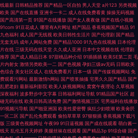
线最新
日韩精品推荐
国产精品一区自拍
男人天堂
a片123
另类视频
欧美
国产在线直播
亚洲卡一卡二
成人在线免费看黄
操操无码视频
国产高清第一页
91国产在线播放
国产女人夜夜做
国产在线小视频
91com
91豆花成人
哪里有A片网址
精产国品
香蕉视频国产精品
91
九色福利
成人国产无线视
欧美日韩性生活片
国产伦理剧
国产精品
无套无码
成年人网站免费
国产精品1000
91九色在线视频
日本伦理
片在线
三级无码在线天堂
久久成人亚洲
日本中文视频在线
伦理剧
推荐
国产成人精品日本
97甜桃品种介绍
91插插插
欧美SE第二页
毛
片内射女
激情另类欧美一二
国产色视频
孕妇三级av无码
日韩欧美
色综合
美女社区成人
在线免费看片
日本一级
国产传媒视频网站
免
费观看污网站
最新激情h网站
国产喷浆抽搐
宅男久久国产精品
国产
乱肥老妇
最新福利影院
欧美人妖视频网站
窝窝午夜理论
久草视频
深夜福利
波多野步中文字幕
日韩福利网址导航
91精品国产社区
超
碰无码在线
欧美日韩高清免费
国产激情视频三区
宅男福利在线播放
91视频污导航
国产啪亚洲国
欧美性爱密臀
疯狂少妇喷潮
欧美肏屄
一区二区
国产乱伦免费观看
偷拍草草草
97狠狠插
香蕉视频下载污
版
三级黄色视频网址
午夜99
91日逼视频
国产成在线观看
萌白酱一
线天
乱伦五月天婷婷
美腿丝袜在线观看
国产精品3p
91综合碰
国产