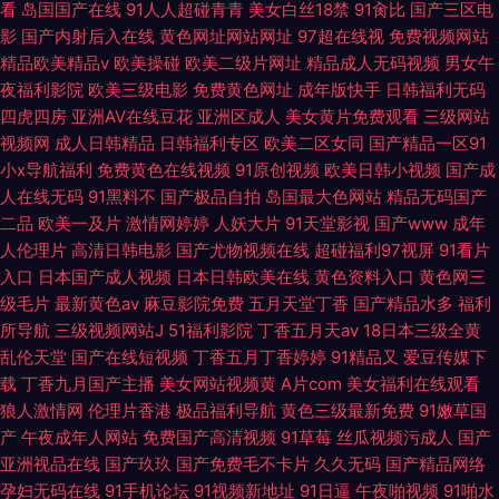
看
岛国国产在线
91人人超碰青青
美女白丝18禁
91肏比
国产三区电
影
国产内射后入在线
黄色网址网站网址
97超在线视
免费视频网站
精品欧美精品v
欧美操碰
欧美二级片网址
精品成人无码视频
男女午
夜福利影院
欧美三级电影
免费黄色网址
成年版快手
日韩福利无码
四虎四房
亚洲AV在线豆花
亚洲区成人
美女黄片免费观看
三级网站
视频网
成人日韩精品
日韩福利专区
欧美二区女同
国产精品一区91
小x导航福利
免费黄色在线视频
91原创视频
欧美日韩小视频
国产成
人在线无码
91黑料不
国产极品自拍
岛国最大色网站
精品无码国产
二品
欧美一及片
激情网婷婷
人妖大片
91天堂影视
国产www
成年
人伦理片
高清日韩电影
国产尤物视频在线
超碰福利97视屏
91看片
入口
日本国产成人视频
日本日韩欧美在线
黄色资料入口
黄色网三
级毛片
最新黄色av
麻豆影院免费
五月天堂丁香
国产精品水多
福利
所导航
三级视频网站J
51福利影院
丁香五月天av
18日本三级全黄
乱伦天堂
国产在线短视频
丁香五月丁香婷婷
91精品又
爱豆传媒下
载
丁香九月国产主播
美女网站视频黄
A片com
美女福利在线观看
狼人激情网
伦理片香港
极品福利导航
黄色三级最新免费
91嫩草国
产
午夜成年人网站
免费国产高清视频
91草莓
丝瓜视频污成人
国产
亚洲视品在线
国产玖玖
国产免费毛不卡片
久久无码
国产精品网络
孕妇无码在线
91手机论坛
91视频新地址
91日逼
午夜啪视频
91啪水