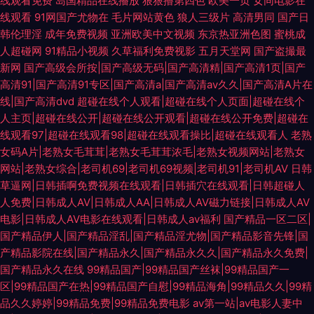
线观看免费
岛国精品在线播放
狠狠撸第四色
欧美一页
女同电影在
线观看
91网国产尤物在
毛片网站黄色
狼人三级片
高清男同
国产日
韩伦理淫
成年免费视频
亚洲欧美中文视频
东京热亚洲色图
蜜桃成
人超碰网
91精品小视频
久草福利免费视影
五月天堂网
国产盗撮最
新网
国产高级会所按|国产高级无码|国产高清精|国产高清1页|国产
高清91|国产高清91专区|国产高清a|国产高清av久久|国产高清A片在
线|国产高清dvd
超碰在线个人观看|超碰在线个人页面|超碰在线个
人主页|超碰在线公开|超碰在线公开观看|超碰在线公开免费|超碰在
线观看97|超碰在线观看98|超碰在线观看操比|超碰在线观看人
老熟
女码A片|老熟女毛茸茸|老熟女毛茸茸浓毛|老熟女视频网站|老熟女
网站|老熟女综合|老司机69|老司机69视频|老司机91|老司机AV
日韩
草逼网|日韩插啊免费视频在线观看|日韩插穴在线观看|日韩超碰人
人免费|日韩成人AⅤ|日韩成人AA|日韩成人AV磁力链接|日韩成人AV
电影|日韩成人AV电影在线观看|日韩成人av福利
国产精品一区二区|
国产精品伊人|国产精品淫乱|国产精品淫尤物|国产精品影音先锋|国
产精品影院在线|国产精品永久|国产精品永久久|国产精品永久免费|
国产精品永久在线
99精品国产|99精品国产丝袜|99精品国产一
区|99精品国产在热|99精品国产自慰|99精品海角|99精品久久|99精
品久久婷婷|99精品免费|99精品免费电影
av第一站|av电影人妻中