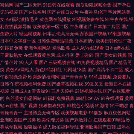
蜜桃网
国产二区无码
91日韩在线观看
西瓜影院视频全集
国产孕妇
无码视频
国产在线福利
国产在线日皮片
午夜神马伦理
毛片网站美
女
AV福利激情毛片
黄色网在线播放
91视频免费在线
91午夜在线
福
利在线视频导航
欧美喷潮一区二区
午夜理论片
日本第二片区
国产
免费大片
精品呦视频
日本乱伦高清无码
深夜国产视频
91刺激视频
日本中文字幕一区
日韩免费精品视频
日本高清v
欧美日韩伦理午夜
91碰超免费
亚洲色图网站
精品欧美
成人AV在线观看
日本a级在线
干露脸熟女
在线观看黄色网
成人抖音
爰上碰91
国产美女91视频
国
产情侣片
97人人看
国产三级视频在线
91免费视频精品
国产精品另
类
黄色AV网站人
黄色91福利社
污网址18禁
国产高清不卡二区
成人
午夜视频免费
欧美激情福利网
国产青青青草
91草逼视频
免费看片
日韩
午夜视频福利免费
国产嫩草视频在线
69叉叉叉
最新日本在线
视频
日韩成人a
青青操91
五月天婷婷
91短视频在线
国产在线观看
的
白丝美女自慰网站
91福利免费视频
加勒比91AV
91在线观看
黄网
站av在线
国产视频
狠狠擼狠狠擼
91桃色小视频
91激情
91干啪啪
青
青操青青干
主播诱惑无码专区
欧美视频电影
91播放
麻豆桃色网站
亚洲欧美国产另类
欧美伦理另类
国产刺激对白
在线观看91精品
欧
美成年视频
操碰操揉
成人微拍福利导航
亚洲欧美国产日韩
成年在