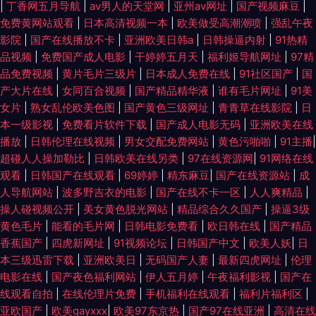
|
丁香网五月导航
|
av男人的天堂网
|
亚州av网址
|
国产视频麻豆
|
免费黄网站观看
|
日本高清视频一本
|
欧美做受高潮潮喷
|
强乱午夜
影院
|
国产在线播放不卡
|
亚洲欧美日韩a
|
日韩操逼内射
|
91热精
品视频
|
免费国产成人电影
|
干婷婷五月天
|
福利姬导航网址
|
97精
品免费视频
|
黄片毛片三级片
|
日本成人免费在线
|
91社区国产
|
国
产大片在线
|
女同百合视频
|
国产精品精华液
|
谁有毛片网址
|
91美
女片
|
熟女乱伦欧美色图
|
国产黄色三级网址
|
青青草在线影院
|
日
本一级影视
|
免费看片软件下载
|
国产成人电影无码
|
亚洲欧美在线
播放
|
日韩伦理在线视频
|
男女交配免费网站
|
黄色污啪啪
|
91主播
|
超碰人人操加勒比
|
日韩欧美在线另类
|
97在线资源网
|
91网络在线
观看
|
日韩国产在线观看
|
69婷婷
|
精东麻豆
|
国产在线资源站
|
成
人导航网站
|
波多野吉衣的电影
|
国产在线不卡一区
|
人人爽精品
|
操人碰视频公开
|
美女黄色脱光网站
|
精品综合久久国产
|
操逼3级
黄色毛片
|
能看的毛片网
|
日韩电影免费看
|
欧日韩在线
|
国产精品
香蕉国产
|
四虎新网址
|
91视频论坛
|
日韩国产中文
|
欧美人妖
|
日
本三级迅雷下载
|
亚洲欧美日
|
无码国产人妻
|
最新四虎网址
|
伦理
电影在线
|
国产夜色福利网站
|
伊人五月婷
|
午夜福利影视
|
国产在
线观看自拍
|
在线伦理片免费
|
手机福利在线观看
|
福利片福利区
|
亚欧国产
|
欧美gayxxx
|
欧美97东京热
|
国产97在线亚洲
|
高清在线