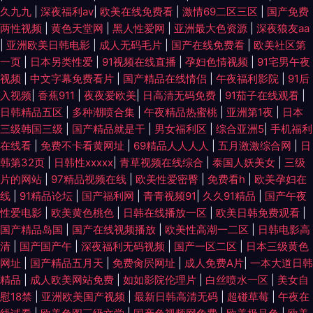
久九九
|
深夜福利av
|
欧美在线免费看
|
激情69二区三区
|
国产免费
两性视频
|
黄色天堂网
|
黑人性爱网
|
亚洲最大色资源
|
深夜狼友aa
|
亚洲欧美日韩电影
|
成人无码毛片
|
国产在线免费看
|
欧美社区第
一页
|
日本另类性爱
|
91视频在线直播
|
孕妇色情视频
|
91宅男午夜
视频
|
中文字幕免费看片
|
国产精品在线情侣
|
午夜福利影院
|
91后
入视频
|
香蕉911
|
夜夜爱欧美
|
日高清无码免费
|
91茄子在线观看
|
日韩精品五区
|
多种潮喷合集
|
午夜精品热蜜桃
|
亚洲第1夜
|
日本
三级韩国三级
|
国产精品就是干
|
男女福利区
|
综合亚洲5
|
手机福利
在线看
|
免费不卡看黄网址
|
69精品人人人人
|
五月激激综合网
|
日
韩第32页
|
日韩性xxxxx
|
青草视频在线综合
|
泰国人妖美女
|
三级
片的网站
|
97精品视频在线
|
欧美性爱密臀
|
免费看h
|
欧美孕妇在
线
|
91精品论坛
|
国产福利网
|
青青视频91
|
久久91精品
|
国产午夜
性爱电影
|
欧美黄色桃色
|
日韩在线播放一区
|
欧美日韩免费观看
|
国产精品岛国
|
国产在线视频播放
|
欧美性高潮一二区
|
日韩电影高
清
|
国产国产午
|
深夜福利无码视频
|
国产一区二区
|
日本三级黄色
网址
|
国产精品五月天
|
免费肏屄网址
|
成人免费A片
|
一本大道日韩
精品
|
成人欧美网站免费
|
如如影院伦理片
|
白丝喷水一区
|
美女自
慰18禁
|
亚洲欧美国产视频
|
最新日韩高清无码
|
超碰草莓
|
午夜在