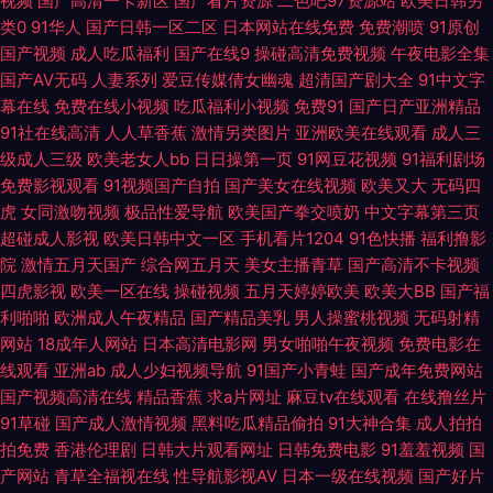
视频
国产高清一卡新区
国产看片资源
二色吧97资源站
欧美日韩另
拍 先锋资源aaaaaa 日韩欧美有码在线 人人射第九页 欧美a在 九一视频
类0
91华人
国产日韩一区二区
日本网站在线免费
免费潮喷
91原创
国产视频
成人吃瓜福利
国产在线9
操碰高清免费视频
午夜电影全集
wwww 九九热视 成人国产 影音先锋AV一级大片 国产视频25页 五月美眉被
国产AV无码
人妻系列
爱豆传媒倩女幽魂
超清国产剧大全
91中文字
幕在线
免费在线小视频
吃瓜福利小视频
免费91
国产日产亚洲精品
操 91秀秀妹视频 欧美日爱 91传播媒网页 超碰人人爱爱 日韩金典免费av 91
91社在线高清
人人草香蕉
激情另类图片
亚洲欧美在线观看
成人三
级成人三级
欧美老女人bb
日日操第一页
91网豆花视频
91福利剧场
传媒在线观看入口 欧美成人图片网 91爆操黑丝美女 国产肏屄片 涩涩伦理影
免费影视观看
91视频国产自拍
国产美女在线视频
欧美又大
无码四
虎
女同激吻视频
极品性爱导航
欧美国产拳交喷奶
中文字幕第三页
院 91少女 精东AV传媒 天堂男人操 91黑丝福利 免费的黄页亚洲 91深夜熟妇
超碰成人影视
欧美日韩中文一区
手机看片1204
91色快播
福利撸影
院
激情五月天国产
综合网五月天
美女主播青草
国产高清不卡视频
四虎影视
欧美一区在线
操碰视频
五月天婷婷欧美
欧美大BB
国产福
视频 欧美α√ 91在线资源网 青草社区色色 91九色网址 激情文学怡春院 亚洲
利啪啪
欧洲成人午夜精品
国产精品美乳
男人操蜜桃视频
无码射精
网站
18成年人网站
日本高清电影网
男女啪啪午夜视频
免费电影在
有码啪啪视频 不卡午夜福利视频 亚洲午夜AV电影 东方av黄色免费 人人艹超
线观看
亚洲ab
成人少妇视频导航
91国产小青蛙
国产成年免费网站
国产视频高清在线
精品香蕉
求a片网址
麻豆tv在线观看
在线撸丝片
碰 91精品视频在线 国产黑丝一区 日美女bb 豆花官网进入免费吃瓜 天堂资源
91草碰
国产成人激情视频
黑料吃瓜精品偷拍
91大神合集
成人拍拍
拍免费
香港伦理剧
日韩大片观看网址
日韩免费电影
91羞羞视频
国
91人人网 后入网站 午夜福利A∨AV无码 超碰免费91 日本福利福利福利视频
产网站
青草全福视在线
性导航影视AV
日本一级在线视频
国产好片