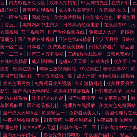
址
|
四虎影视永久地址
|
成年人拍拍拍
|
91大神猫先生
|
在线日韩
|
三
级片网页
|
青青草在现视频
|
成人毛片高清无码
|
午夜福利久久
|
国
产一区在线看
|
国精色情
|
美女黄片网站
|
欧美综合色色
|
亚洲色图
丁香五月
|
黑料网高中生男女
|
日韩高清伦理电影
|
在线观看91
|
污
香蕉视频
|
茄子视频污
|
国产偷伦视频在线
|
免费成人大片
|
超碰操
逼播放
|
国产免费在线视频
|
亚洲热线99精品
|
伊人五月婷
|
日韩欧
美一区二区
|
日本看片
|
免费观看欧美视频
|
日韩免费看片
|
精品国
产一二三区
|
国产三区五五影视
|
三级a片在线观看
|
日韩免费AV
|
在线欧美精品
|
成人福利站
|
超碰97天天操
|
91就去操
|
欧美不卡在
线看
|
欧美在线tv
|
嗯啊三级视频网站
|
91尤物在
|
激情文学AV
|
欧
美国产日韩在线
|
丁香五月综合一致
|
成人涩涩
|
尤物视频在线观看
|
欧美色图另类
|
免费观看欧美视频
|
都市激情乱伦
|
欧美性爱另类
影院
|
国产高清无码网站
|
欧美孕妇被操视频
|
日韩电影高清
|
无码
网站在线观看
|
波多野洁衣作品
|
国产午夜伦理
|
中文字幕久荜
|
嫩
草影视麻豆
|
国产精品福利社
|
伦理片在线播放
|
美女黄色免费网站
|
国产成人无码A区
|
欧美精品一
|
免费看欧美大片
|
美国伦理片在线
|
午夜福利视频资源
|
91青青草
|
午夜福利精品
|
午夜福利乱伦网址
|
亚洲色婷
|
黄片AV男人天堂
|
日韩在线一区二区
|
日韩高清中文字幕
|
国内无码孕妇毛片
|
影音先锋日韩电影
|
午夜国产福利片
|
精品久