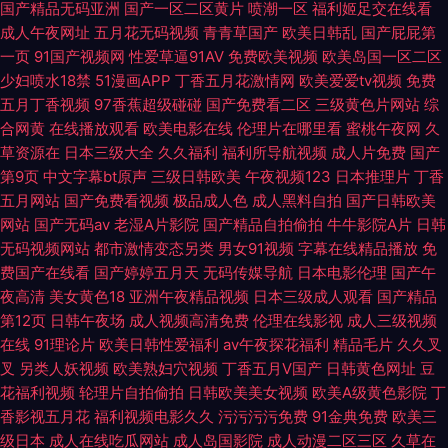
国产精品无码亚洲
国产一区二区黄片
喷潮一区
福利姬足交在线看
成人午夜网址
五月花无码视频
青青草国产
欧美日韩乱
国产屁屁第
一页
91国产视频网
性爱草逼91AV
免费欧美视频
欧美岛国一区二区
少妇喷水18禁
51漫画APP
丁香五月花激情网
欧美爱爱tv视频
免费
五月丁香视频
97香蕉超级碰碰
国产免费看二区
三级黄色片网站
综
合网黄
在线播放观看
欧美电影在线
伦理片在哪里看
蜜桃午夜网
久
草资源在
日本三级大全
久久福利
福利所导航视频
成人片免费
国产
第9页
中文字幕bt原声
三级日韩欧美
午夜视频123
日本推理片
丁香
五月网站
国产免费看视频
极品成人色
成人黑料自拍
国产日韩欧美
网站
国产无码av
老湿A片影院
国产精品自拍偷拍
牛牛影院A片
日韩
无码视频网站
都市激情变态另类
男女91视频
字幕在线精品播放
免
费国产在线看
国产婷婷五月天
无码传媒导航
日本电影伦理
国产午
夜高清
美女黄色18
亚洲午夜精品视频
日本三级成人观看
国产精品
第12页
日韩午夜场
成人视频高清免费
伦理在线影视
成人三级视频
在线
91理论片
欧美日韩性爱福利
av午夜探花福利
精品毛片
久久叉
叉
另类人妖视频
欧美熟妇穴视频
丁香五月V国产
日韩黄色网址
豆
花福利视频
轮理片自拍偷拍
日韩欧美美女视频
欧美A级黄色影院
丁
香影视五月花
福利视频电影久久
污污污污免费
91金典免费
欧美三
级日本
成人在线吃瓜网站
成人岛国影院
成人动漫二区三区
久草在