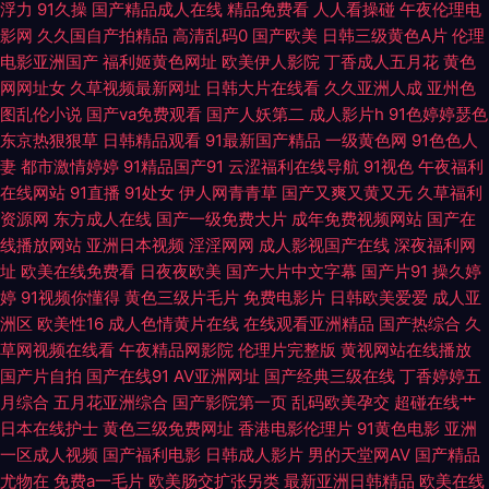
浮力
91久操
国产精品成人在线
精品免费看
人人看操碰
午夜伦理电
91黑丝足 狼友汇六六六 91超碰人人红杏 91网页官网页 成人在线观看第七页
影网
久久国自产拍精品
高清乱码0
国产欧美
日韩三级黄色A片
伦理
电影亚洲国产
福利姬黄色网址
欧美伊人影院
丁香成人五月花
黄色
久久国产精选久久 91she人妻 WWW成人 黄色苍库 日韩另类av 91TS人妖另
网网址女
久草视频最新网址
日韩大片在线看
久久亚洲人成
亚州色
图乱伦小说
国产va免费观看
国产人妖第二
成人影片h
91色婷婷瑟色
类 91喷水合集 av在线黑料网站 狠狠成人集合 欧美敕B 先锋av成人色影院
东京热狠狠草
日韩精品观看
91最新国产精品
一级黄色网
91色色人
妻
都市激情婷婷
91精品国产91
云涩福利在线导航
91视色
午夜福利
91尤物新网址 久操网址 天堂资源 69天堂黄色影视A片 91在线观看网址 国产
在线网站
91直播
91处女
伊人网青青草
国产又爽又黄又无
久草福利
资源网
东方成人在线
国产一级免费大片
成年免费视频网站
国产在
成人宗合 久久日精品人妻 视频网址入口 91次元官方 波多野结依 蜜桃臀色色
线播放网站
亚洲日本视频
淫淫网网
成人影视国产在线
深夜福利网
址
欧美在线免费看
日夜夜欧美
国产大片中文字幕
国产片91
操久婷
网 先锋Av中文区 91九色导航大全 99精品久久婷婷_ 国产精品久久不卡久久
婷
91视频你懂得
黄色三级片毛片
免费电影片
日韩欧美爱爱
成人亚
洲区
欧美性16
成人色情黄片在线
在线观看亚洲精品
国产热综合
久
蜜臀官网 色欲久久精品人妻 91免费视频版 国产91在线视频看看 美女WWW1
草网视频在线看
午夜精品网影院
伦理片完整版
黄视网站在线播放
国产片自拍
国产在线91
AV亚洲网址
国产经典三级在线
丁香婷婷五
口 丝袜人妻一二区 91福利爽片 AV四虎网 国产视频在线播放 香蕉久久影院
月综合
五月花亚洲综合
国产影院第一页
乱码欧美孕交
超碰在线艹
日本在线护士
黄色三级免费网址
香港电影伦理片
91黄色电影
亚洲
一区成人视频
国产福利电影
日韩成人影片
男的天堂网AV
国产精品
91蜜桃传媒一区 韩国伦理妈妈的朋友 深夜91福利社 51视频 91社区导航 超碰
尤物在
免费a一毛片
欧美肠交扩张另类
最新亚洲日韩精品
欧美在线