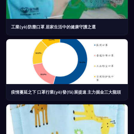
工業(yè)防塵口罩 居家生活中的健康守護之選
疫情蔓延之下 口罩行業(yè)發(fā)展提速 主力掘金三大龍頭