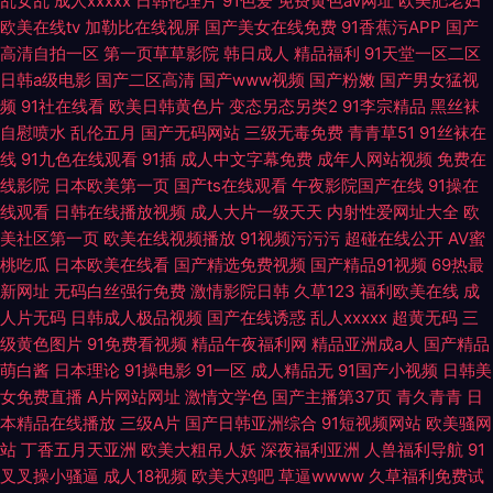
乱女乱
成人xxxxx
日韩伦理片
91色爱
免费黄色av网址
欧美肥老妇
欧美在线tv
加勒比在线视屏
国产美女在线免费
91香蕉污APP
国产
高清自拍一区
第一页草草影院
韩日成人
精品福利
91天堂一区二区
日韩a级电影
国产二区高清
国产www视频
国产粉嫩
国产男女猛视
频
91社在线看
欧美日韩黄色片
变态另态另类2
91李宗精品
黑丝袜
自慰喷水
乱伦五月
国产无码网站
三级无毒免费
青青草51
91丝袜在
线
91九色在线观看
91插
成人中文字幕免费
成年人网站视频
免费在
线影院
日本欧美第一页
国产ts在线观看
午夜影院国产在线
91操在
线观看
日韩在线播放视频
成人大片一级天天
内射性爱网址大全
欧
美社区第一页
欧美在线视频播放
91视频污污污
超碰在线公开
AV蜜
桃吃瓜
日本欧美在线看
国产精选免费视频
国产精品91视频
69热最
新网址
无码白丝强行免费
激情影院日韩
久草123
福利欧美在线
成
人片无码
日韩成人极品视频
国产在线诱惑
乱人xxxxx
超黄无码
三
级黄色图片
91免费看视频
精品午夜福利网
精品亚洲成a人
国产精品
萌白酱
日本理论
91操电影
91一区
成人精品无
91国产小视频
日韩美
女免费直播
A片网站网址
激情文学色
国产主播第37页
青久青青
日
本精品在线播放
三级A片
国产日韩亚洲综合
91短视频网站
欧美骚网
站
丁香五月天亚洲
欧美大粗吊人妖
深夜福利亚洲
人兽福利导航
91
叉叉操小骚逼
成人18视频
欧美大鸡吧
草逼wwww
久草福利免费试