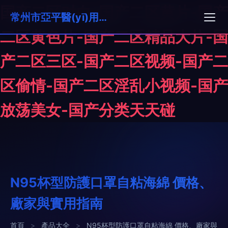
国产二区对白-国产二区黄片-国产
常州市亞平醫(yī)用材料有限公司
二区黄色片-国产二区精品大片-国
产二区三区-国产二区视频-国产二
区偷情-国产二区淫乱小视频-国产
放荡美女-国产分类天天碰
N95杯型防護口罩自粘海綿 價格、
廠家與實用指南
首頁
>
產品大全
>
N95杯型防護口罩自粘海綿 價格、廠家與