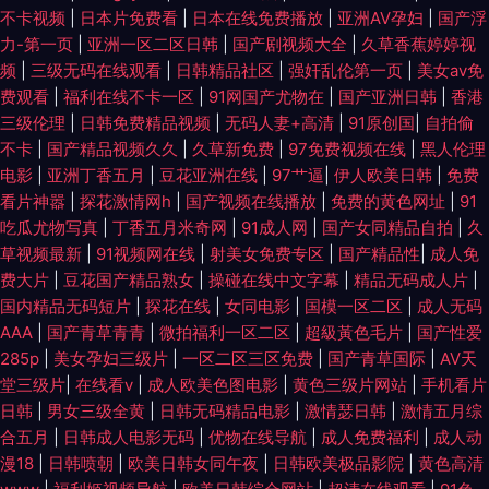
不卡视频
|
日本片免费看
|
日本在线免费播放
|
亚洲AV孕妇
|
国产浮
力-第一页
|
亚洲一区二区日韩
|
国产剧视频大全
|
久草香蕉婷婷视
频
|
三级无码在线观看
|
日韩精品社区
|
强奸乱伦第一页
|
美女av免
费观看
|
福利在线不卡一区
|
91网国产尤物在
|
国产亚洲日韩
|
香港
三级伦理
|
日韩免费精品视频
|
无码人妻+高清
|
91原创国
|
自拍偷
不卡
|
国产精品视频久久
|
久草新免费
|
97免费视频在线
|
黑人伦理
电影
|
亚洲丁香五月
|
豆花亚洲在线
|
97艹逼
|
伊人欧美日韩
|
免费
看片神嚣
|
探花激情网h
|
国产视频在线播放
|
免费的黄色网址
|
91
吃瓜尤物写真
|
丁香五月米奇网
|
91成人网
|
国产女同精品自拍
|
久
草视频最新
|
91视频网在线
|
射美女免费专区
|
国产精品性
|
成人免
费大片
|
豆花国产精品熟女
|
操碰在线中文字幕
|
精品无码成人片
|
国内精品无码短片
|
探花在线
|
女同电影
|
国模一区二区
|
成人无码
AAA
|
国产青草青青
|
微拍福利一区二区
|
超級黃色毛片
|
国产性爱
285p
|
美女孕妇三级片
|
一区二区三区免费
|
国产青草国际
|
AV天
堂三级片
|
在线看v
|
成人欧美色图电影
|
黄色三级片网站
|
手机看片
日韩
|
男女三级全黄
|
日韩无码精品电影
|
激情瑟日韩
|
激情五月综
合五月
|
日韩成人电影无码
|
优物在线导航
|
成人免费福利
|
成人动
漫18
|
日韩喷朝
|
欧美日韩女同午夜
|
日韩欧美极品影院
|
黄色高清