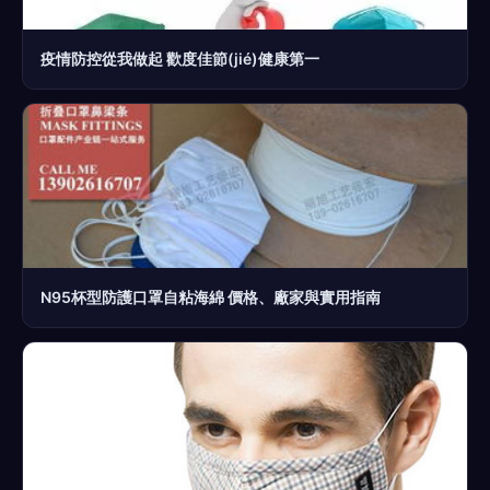
疫情防控從我做起 歡度佳節(jié)健康第一
N95杯型防護口罩自粘海綿 價格、廠家與實用指南