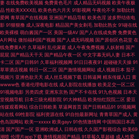
妻
在线免费欧美视频
免费黄色毛片
成人精品无码视频
欧美午夜极
一级网站 国产AⅤ 91国产180部 日韩高清无码免费网址 欧美色图传媒 国产二
品
性欧美ⅩⅩⅩⅩ乱
欧美色色六月天
91影视网
午夜伦不卡
加勒比性
爱网
青草国产在线视频
亚洲国产精品导航
欧美色淫
波多野结依电
区在线播放 A片视品 91吧视频在线免费观看 微拍福利99 黄色片在线免费观
影
91狠狠撸
成人深夜电影
精品国产美女剃毛
加勒比熟女
91碰在线
欧美裸模
萌白酱国产一区
美国一级AV
国产人在线成免费
免费黄色
看 国产综合欧美日韩一 91自慰喷水 在线观看网站黄 青青草原黄色视频 精品
A片网址
微拍福利国产视频
国产人成无码视频
国产原创区色花堂
在
线免费黄A片
久草福利
乱伦家庭
成人午夜免费视频
人妖射精
国产
国产wwww wwwav网址在线 91视频国产足交 91seav 香蕉视频下载黄 日
屁屁
国产精品天干天
国产精品午夜一区
中文字幕无码人妻
日本不
卡二区
国产日韩91
久草福利视频网
91日日夜夜91
超碰碰天天操
91
本不卡一区 户外露出 ts性爱网 91看片婬黄大片 先锋亚洲亚洲av 日韩AV原创
草草酒店视频
韩日一区二区
国产激情视频网站
成人视频日本
茄子
视频污
亚洲色欲天天
成人丝瓜视频下载
日韩逼网
精东传媒入口
黄
免费18禁色色网站 精品久久中文 ts人妖交友网站 91视频国产TS 1024自拍
wwww色
香港伦理电影在线
成人影院在线播放
欧美足交一区二区
91视频电影
另类四虎
亚洲东京热
国产不卡在线
91九色视频
日本天
视频在线 性爱VA欧美 免费成人17c 91国产视频大全 性爱动图 欧美影院牛B
堂视频导航
日本三级光棍影院
91大神精品
欧美怡红院院二区
爱豆
传媒观看网站
综合日韩欧美
草逼网首页
国产日韩精品91
91视频网
叉 老司机福利社区 九1秘片免费看 超碰在线成人AV 欧日韩成人在线视频 91
站在线
69性影院
福利资源在线
91自拍最新网址
青青草国产成人
黄
色岛国网站
欧美一xxxxx
欧美gayv
91色情激情网
中国韩国日本高
视频在线观看免费观看 四虎乱轮 黄色仓库免费播放影片 91男人网 青青草原
清
国产国产一区
亚洲欧洲成人
日韩在线
久久国产影视综合
欧美69
潮喷
伦理片app下载
激情视频国产精品
91草莓久草超碰
成人性爱