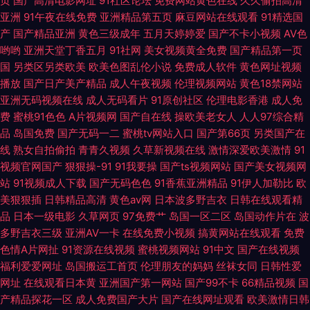
页
国产高清电影网址
91社区论坛
免费网站黄色在线
久久偷拍高清
费观看 白虎爆操91 九九香焦影院 五月婷婷久草在线视频 超碰在线22 欧洲色
亚洲
91午夜在线免费
亚洲精品第五页
麻豆网站在线观看
91精选国
产
国产精品亚洲
黄色三级成年
五月天婷婷爱
国产不卡小视频
AV色
图17p 91大神桃色 俺去撸最新网址 91手机在线视频 高清久久国产 欧美一区
哟哟
亚洲天堂丁香五月
91社网
美女视频黄全免费
国产精品第一页
国
另类区另类欧美
欧美色图乱伦小说
免费成人软件
黄色网址视频
播放
国产日产美产精品
成人午夜视频
伦理视频网站
黄色18禁网站
二区无码免费 最新黑料吃瓜AV 福利社毛片 人妻美女系列视频 影音先锋鲁丝
亚洲无码视频在线
成人无码看片
91原创社区
伦理电影香港
成人免
费
蜜桃91色色
A片视频网
国产自在线
操欧美老女人
人人97综合精
91探花视频在线更新 国产98 欧美a在线观看 午夜伦理影院 91在线微拍视频
品
岛国免费
国产无码一二
蜜桃tv网站入口
国产第66页
另类国产在
线
熟女自拍偷拍
青青久视频
久草新视频在线
激情深爱欧美激情
91
少妇导航影院 肏老司机 欧州专区 91看片欧美成人性 九九热毛茸茸 91com男
视频官网国产
狠狠操-91
91我要操
国产ts视频网站
国产美女视频网
站
91视频成人下载
国产无码色色
91香蕉亚洲精品
91伊人加勒比
欧
女 福利研究所网址导航 伪娘色情 91在线老司机青青草 日本在线免费成人 国
美狠狠插
日韩精品高清
黄色av网
日本波多野吉衣
日韩在线观看精
品
日本一级电影
久草网页
97免费艹
岛国一区二区
岛国动作片在
波
产SUV精品一区 91Cn亚洲 免费的黄页亚洲
多野吉衣三级
亚洲AV一卡
在线免费小视频
搞黄网站在线观看
免费
色情A片网扯
91资源在线视频
蜜桃视频网站
91中文
国产在线视频
福利爱爱网址
岛国搬运工首页
伦理朋友的妈妈
丝袜女同
日韩性爱
网址
在线观看日本黄
亚洲国产第一网站
国产99不卡
66精品视频
国
产精品探花一区
成人免费国产大片
国产在线网址观看
欧美激情日韩