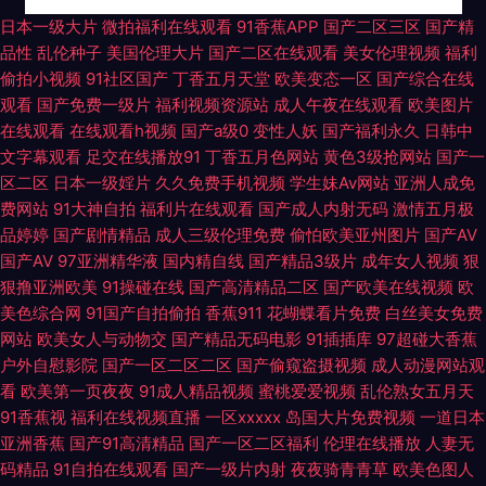
精品视频在线看片 www91草 91艹逼网 日韩另类无码偷拍AV 激情五月天婷
日本一级大片
微拍福利在线观看
91香蕉APP
国产二区三区
国产精
品性
乱伦种子
美国伦理大片
国产二区在线观看
美女伦理视频
福利
婷文学 91素人 四虎vA 探花网站 九一AⅤ 豆花在线免费 国内精品久久88 东方
偷拍小视频
91社区国产
丁香五月天堂
欧美变态一区
国产综合在线
观看
国产免费一级片
福利视频资源站
成人午夜在线观看
欧美图片
四虎一区二区三区 97自拍97在线视频 91大神精品在线 色悠悠在线视频 欧美
在线观看
在线观看h视频
国产a级0
变性人妖
国产福利永久
日韩中
文字幕观看
足交在线播放91
丁香五月色网站
黄色3级抢网站
国产一
一区二区三区啪啪 国拍自网第55页 95在线国产视频 91大茄子 日韩精品综合
区二区
日本一级婬片
久久免费手机视频
学生妹Av网站
亚洲人成免
费网站
91大神自拍
福利片在线观看
国产成人内射无码
激情五月极
网 九九久视频在线播放 国产情侣肏屄视频 97瑟瑟男 91九色Porn黑料 亚洲
品婷婷
国产剧情精品
成人三级伦理免费
偷怕欧美亚州图片
国产AV
国产AV
97亚洲精华液
国内精自线
国产精品3级片
成年女人视频
狠
淫淫网 欧美日色网 国产精品区域一 97黄色电影院 91福利姬高清无码 99久
狠撸亚洲欧美
91操碰在线
国产高清精品二区
国产欧美在线视频
欧
美色综合网
91国产自拍偷拍
香蕉911
花蝴蝶看片免费
白丝美女免费
久国产免费观 91内射在线 亚洲日逼网站 日本黑人2人的天堂 丝袜人妻中出
网站
欧美女人与动物交
国产精品无码电影
91插插库
97超碰大香蕉
户外自慰影院
国产一区二区二区
国产偷窥盗摄视频
成人动漫网站观
无码 欧美福利A√福利 国产主播露脸自撸 91社永久入口 亚洲精品国产精品永
看
欧美第一页夜夜
91成人精品视频
蜜桃爱爱视频
乱伦熟女五月天
91香蕉视
福利在线视频直播
一区xxxxx
岛国大片免费视频
一道日本
亚洲香蕉
国产91高清精品
国产一区二区福利
伦理在线播放
人妻无
久 免费的91黄色直播 丁香六月亭亭 97淫网 成人区精品 久久香蕉网av 日韩
码精品
91自拍在线观看
国产一级片内射
夜夜骑青青草
欧美色图人