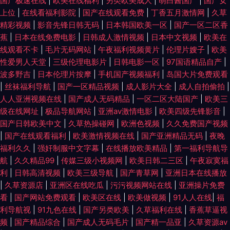
国产极速在线
|
欧美在线福利
|
另类欧美成人
|
萌白酱国产
|
国产女
上位
|
在线看福利影院
|
国产在线观看免费
|
丁香五月激情网
|
久草
精彩视频
|
影音先锋日韩无码
|
日本韩国欧美一区
|
国产一区二区香
蕉
|
日本在线免费电影
|
日韩成人激情视频
|
日本中文视频
|
欧美在
线观看不卡
|
毛片无码网站
|
午夜福利视频黄片
|
伦理片嫂子
|
欧美
性爱男人天堂
|
三级伦理电影片
|
日韩电影一区
|
97国语精品自产
|
波多野吉
|
日本伦理片按摩
|
手机国产视频福利
|
岛国大片免费观看
|
丝袜福利导航
|
国产一区精品视频
|
成人影片大全
|
成人自拍偷拍
|
人人亚洲视频在线
|
国产成人无码精品
|
一区二区大陆国产
|
欧美三
级在线网址
|
极品导航网站
|
亚洲av激情电影
|
欧美四级先锋影音
|
国产日韩欧美中文
|
久草热操碰网
|
欧洲色视频
|
久久免费国产视频
|
国产在线观看福利
|
欧美激情视频在线
|
国产亚洲精品无码
|
夜晚
福利久久
|
强奸制服中文字幕
|
在线播放欧美精品
|
第一福利导航导
航
|
久久精品99
|
传媒三级小视频网
|
欧美日韩二三区
|
午夜寂寞福
利
|
日韩高清视频
|
欧美三级导航
|
国产青草网
|
亚洲日本在线播放
|
久草资源店
|
亚洲区在线吃瓜
|
污污视频网站在线
|
亚洲操片免费
看
|
国产网站免费观看
|
欧美区在线
|
欧美做视频
|
91人人在线
|
福
利导航视
|
91九色在线
|
国产另类欧美
|
久草福利在线
|
香蕉草逼视
频
|
国产精品综合
|
国产成人无码毛片
|
国产精一品亚
|
久草资源av