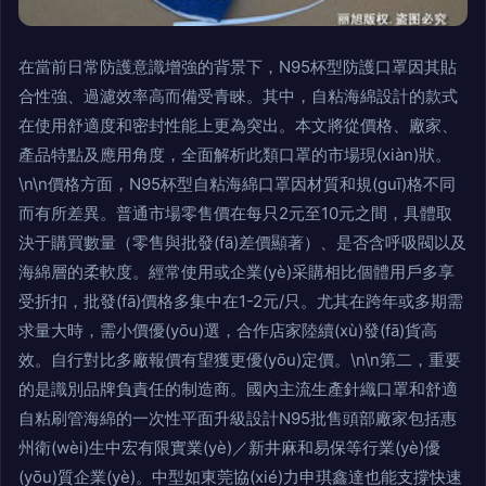
在當前日常防護意識增強的背景下，N95杯型防護口罩因其貼
合性強、過濾效率高而備受青睞。其中，自粘海綿設計的款式
在使用舒適度和密封性能上更為突出。本文將從價格、廠家、
產品特點及應用角度，全面解析此類口罩的市場現(xiàn)狀。
\n\n價格方面，N95杯型自粘海綿口罩因材質和規(guī)格不同
而有所差異。普通市場零售價在每只2元至10元之間，具體取
決于購買數量（零售與批發(fā)差價顯著）、是否含呼吸閥以及
海綿層的柔軟度。經常使用或企業(yè)采購相比個體用戶多享
受折扣，批發(fā)價格多集中在1-2元/只。尤其在跨年或多期需
求量大時，需小價優(yōu)選，合作店家陸續(xù)發(fā)貨高
效。自行對比多廠報價有望獲更優(yōu)定價。\n\n第二，重要
的是識別品牌負責任的制造商。國內主流生產針織口罩和舒適
自粘刷管海綿的一次性平面升級設計N95批售頭部廠家包括惠
州衛(wèi)生中宏有限實業(yè)／新井麻和易保等行業(yè)優
(yōu)質企業(yè)。中型如東莞協(xié)力申琪鑫達也能支撐快速