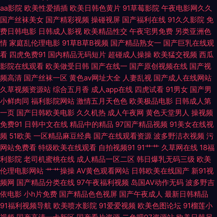
色综合楼成人 AV免费福利 超碰91N 91资源网在线播放 国产91福利视频 91制
aa影院
欧美性爱插插
欧美日韩色黄片
91草莓影院
午夜电影网久久
国产丝袜美女
国产精彩视频
操碰视屏
国产福利在线
91久久影院
免
片厂精品在线视频 91久在线观看 一本道资源站 性爱影音 人妻的诱惑ok天堂
费日韩电影
日韩成人影视
欧美精品性交
午夜宅男免费
另类亚洲色
情
家庭乱伦理电影
91草B草B视频
国产精品熟女一
国产巨乳在线观
看
四虎免费91
国内精品无码短片
超碰成人操操
欧美猛交视频
西瓜
后入丝袜在线观看 www91尤物 91亚色视频 91传媒在线官网 一本道色婷婷
影院在线观看
欧美做受日韩
国产在线一
国产原创视频在线
国产视
频高清
国产丝袜一区
黄色av网址大全
人妻乱视
国产成人在线网站
日韩别类 国内AV在线 日本久操视频播放 四虎AV影裤 欧美日韩激情婷婷 极
久草视频资源站
综合五月香
成人app在线
四虎试看
91男女
国产男
小鲜肉同
福利影院网站
激情五月天色色
欧美极品电影
日韩成人第
品在线视频 大香蕉色AV 91涩涩视频 先锋影音色色 欧韩美女成人视频 国产色
一页
国产日韩欧美电影
久久机热
成人午夜网
黄色天堂男人
操视频
免费91
日韩中文在线
精品中的精品
97国产精品视频
91美女在线视
情精品一区二区 国产嫩草影院久久 首页日韩 老司机亚洲福利 黑丝尤物在线
频
51欧美
一区精品麻豆经典
国产在线观看资源
波多野洁衣视频
污
网站免费看
特级欧美在线观看
自拍视频91
91艹艹
久草网在线
18福
视频 韩国AA毛片 深爱五月网 精品国产精品四区 超碰91在线视 www豆花AV
利影院
老司机蜜桃在线
成人精品一区二区
韩日爆乳无码三级
欧美
伦理电影网站
艹艹操操
AV黄色观看网站
日韩欧美在线国产
新91视
91蜜桃啪啪 亚州综合影院 日韩阿v片在线观看 欧美bdsm女同 欧洲黄色精品
频网
国产精品分类在线
97午夜福利视频
岛国AV动作无码
波多野吉
依电影
小h片免费
国产精品色色视屏
国产午夜成人
最新日韩精品
久久视频香 东方影库av免费看 99艹在线观看 91免费在线观看网页 91国产微
91福利视频导航
欧美喷水影院
91爱爱视频
欧美色图论坛
91榴莲小