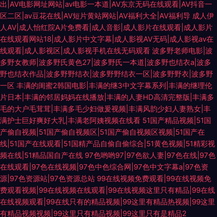
出|AV电影网址网站|av电影一本道|AV东京无码在线观看|AV抖音一
区二区|av豆花在线|AV短片黄站网站|AV福利大全|AV福利导
成人伊
人AV|成人怡红院A片免费看|成人音影|成人影片在线观看|成人影片
在线观看网站18|成人影片中文字幕|成人影视AV无码|成人影视av在
线观看|成人影视区|成人影视手机在线无码观看
波多野老师电影|波
多野女教师|波多野氏黄色27|波多野氏一本道|波多野也结衣a|波多
野也结衣作品|波多野野结衣|波多野野结衣一区|波多野野衣|波多野
一区
丰满的闺蜜2韩国电影|丰满的继3中文字幕系列|丰满的继理伦
片日本|丰满的邻居妈妈在线播放|丰满的人妻HD高清完整版|丰满多
毛的大户毛茸茸|丰满多毛少妇做爰视频|丰满风韵少妇人妻熟女|丰
满护士巨好爽好大乳|丰满老阿姨视频在线看
51国产精品视频|51国
产偷自视频|51国产偷自视频区|51国产偷自视频区视频|51国产在
线|51国产在线观看|51国精产品自偷自偷综合|51黄色视频|51精彩视
频在线|51精品国自产在线
97色哟哟97|97色欲人妻|97色在线|97色
在线观看|97色在线视频|97色中色综合网|97色中文字幕a|97色资
源|97色资源站|97色资源总站
99在线视频免费观看|99在线视频免
费观看视频|99在线视频在线观看|99在线视频这里只有精品|99在线
在线视频观看|99在线只有的精品视频|99这里有精品热视频|99这里
有精品视频视频|99这里只有精品视频|99这里只有是精品2