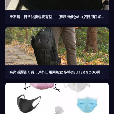
天不暗，日常防護也要有型——蘑菇街優(yōu)店日用口罩推薦
時尚減壓皆可得，戶外日用兩相宜 多特DEUTER GOGO男女登山包體驗