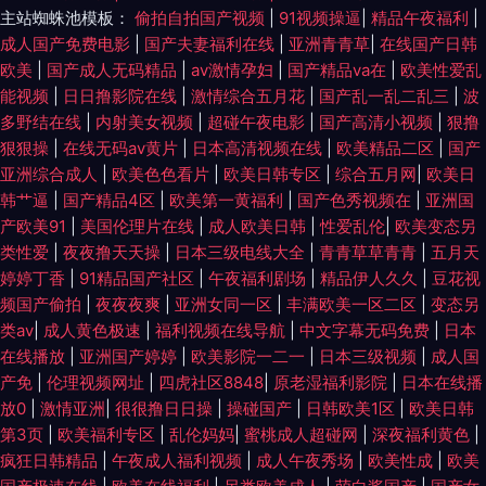
主站蜘蛛池模板：
偷拍自拍国产视频
|
91视频操逼
|
精品午夜福利
|
成人国产免费电影
|
国产夫妻福利在线
|
亚洲青青草
|
在线国产日韩
欧美
|
国产成人无码精品
|
av激情孕妇
|
国产精品va在
|
欧美性爱乱
能视频
|
日日撸影院在线
|
激情综合五月花
|
国产乱一乱二乱三
|
波
多野结在线
|
内射美女视频
|
超碰午夜电影
|
国产高清小视频
|
狠撸
狠狠操
|
在线无码av黄片
|
日本高清视频在线
|
欧美精品二区
|
国产
亚洲综合成人
|
欧美色色看片
|
欧美日韩专区
|
综合五月网
|
欧美日
韩艹逼
|
国产精品4区
|
欧美第一黄福利
|
国产色秀视频在
|
亚洲国
产欧美91
|
美国伦理片在线
|
成人欧美日韩
|
性爱乱伦
|
欧美变态另
类性爱
|
夜夜撸天天操
|
日本三级电线大全
|
青青草草青青
|
五月天
婷婷丁香
|
91精品国产社区
|
午夜福利剧场
|
精品伊人久久
|
豆花视
频国产偷拍
|
夜夜夜爽
|
亚洲女同一区
|
丰满欧美一区二区
|
变态另
类av
|
成人黄色极速
|
福利视频在线导航
|
中文字幕无码免费
|
日本
在线播放
|
亚洲国产婷婷
|
欧美影院一二一
|
日本三级视频
|
成人国
产免
|
伦理视频网址
|
四虎社区8848
|
原老湿福利影院
|
日本在线播
放0
|
激情亚洲
|
很很撸日日操
|
操碰国产
|
日韩欧美1区
|
欧美日韩
第3页
|
欧美福利专区
|
乱伦妈妈
|
蜜桃成人超碰网
|
深夜福利黄色
|
疯狂日韩精品
|
午夜成人福利视频
|
成人午夜秀场
|
欧美性成
|
欧美